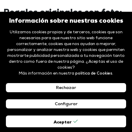
Regalos originales con foto:
Información sobre nuestras cookies
personaliza momentos
únicos
Utilizamos cookies propias y de terceros, cookies que son
necesarias para que nuestro sitio web funcione
correctamente, cookies que nos ayudan a mejorar,
Los
regalos personalizados
son una forma
personalizar y analizar nuestra web y cookies que permiten
mostrarte publicidad personalizada a tu navegación tanto
especial de sorprender y emocionar a
dentro como fuera de nuestra página. ¿Aceptas el uso de
quienes más quieres. Gracias a la posibilidad
cookies?
Más información en nuestra
política de Cookies
.
de incluir una foto, un diseño o una frase
significativa, estos productos
Rechazar
personalizados se transforman en
recuerdos inolvidables.
Configurar
Descubre nuestra tienda online de regalos
Aceptar
personalizados; ofrecemos una amplia gama