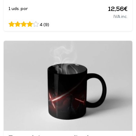
12,56€
1 uds. por
IVA inc.
4 (9)