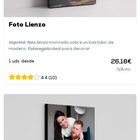
Foto Lienzo
Imprimir foto
lienzo
montado sobre un bastidor de
madera.
Fotoregalo
ideal para decorar.
26,18€
1 uds. desde
IVA inc.
4.4 (10)