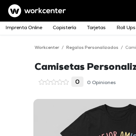
Imprenta Online
Copistería
Tarjetas
Roll Ups
Workcenter
/
Regalos Personalizados
/
Cami
Camisetas Personali
0
0 Opiniones