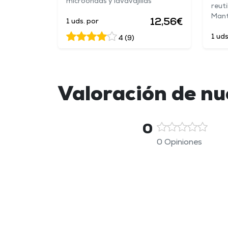
microondas y lavavajillas
reuti
Manti
12,56€
1 uds. por
1 uds
4 (9)
Valoración de n
0
0 Opiniones