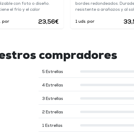
lizable con foto o diseño.
bordes redondeados. Durade
ene el frío y el calor
resistente a arañazos y al so
23,56€
33,
. por
1 uds. por
uestros compradores
5 Estrellas
4 Estrellas
3 Estrellas
2 Estrellas
1 Estrellas