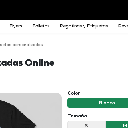
Flyers
Folletos
Pegatinas y Etiquetas
Reve
setas personalizadas
zadas Online
Color
Blanco
Tamaño
S
M