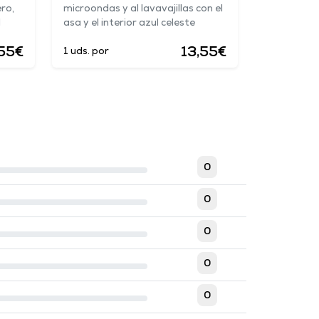
ro,
microondas y al lavavajillas con el
l
asa y el interior azul celeste
55€
13,55€
1 uds. por
0
0
0
0
0