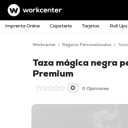
Imprenta Online
Copistería
Tarjetas
Roll Ups
Workcenter
/
Regalos Personalizados
/
Taza
Taza mágica negra p
Premium
0
0 Opiniones