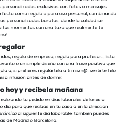
s personalizadas exclusivas con fotos o mensajes
perfecta como regalo o para uso personal, combinando
zas personalizadas baratas, donde la calidad se
a a tus momentos con una taza que realmente te
smo!
regalar
idos, regalo de empresa, regalo para profesor..., lista
vorito o un simple diseño con una frase positiva que
o o, si prefieres regalártela a ti mism@, sentirte feliz
esa infusión antes de dormir.
to hoy y recíbela mañana
 realizando tu pedido en días laborales de lunes a
o día para que recibas en tu casa o en la dirección
erámica
al siguiente día laborable; también puedes
ndas de Madrid o Barcelona.