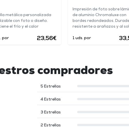
Impresión de foto sobre lám
lla metálica personalizada
de aluminio Chromaluxe con
lizable con foto o diseño.
bordes redondeados. Durade
ene el frío y el calor
resistente a arañazos y al so
23,56€
33,
. por
1 uds. por
uestros compradores
5 Estrellas
4 Estrellas
3 Estrellas
2 Estrellas