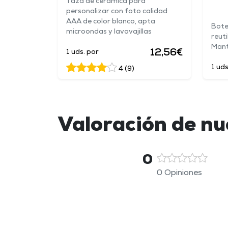
Taza de cerámica para
personalizar con foto calidad
AAA de color blanco, apta
Bote
microondas y lavavajillas
reuti
Manti
12,56€
1 uds. por
1 uds
4 (9)
Valoración de n
0
0 Opiniones