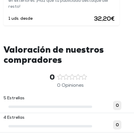
en exteriores. ¡Haz que tu publicidad destaque del
resto!
32,20€
1 uds. desde
Valoración de nuestros
compradores
0
0 Opiniones
5 Estrellas
0
4 Estrellas
0