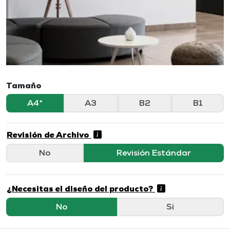
Tamaño
A4
A3
B2
B1
Revisión de Archivo
No
Revisión Estándar
¿Necesitas el diseño del producto?
No
Si