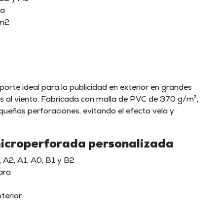
ra
/m2
orte ideal para la publicidad en exterior en grandes
 al viento. Fabricada con malla de PVC de 370 g/m²,
equeñas perforaciones, evitando el efecto vela y
 microperforada personalizada
 A2, A1, A0, B1 y B2
ara
nterior