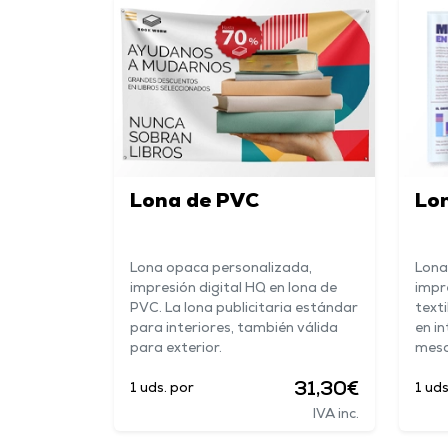
Lona de PVC
Lon
Lona opaca personalizada,
Lona
impresión digital HQ en lona de
impr
PVC. La lona publicitaria estándar
texti
para interiores, también válida
en in
para exterior.
mesas
31,30€
1 uds. por
1 uds
IVA inc.