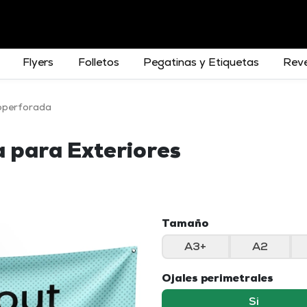
Flyers
Folletos
Pegatinas y Etiquetas
Reve
operforada
 para Exteriores
Tamaño
A3+
A2
Ojales perimetrales
Si