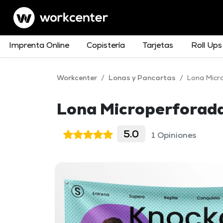
Imprenta Online
Copistería
Tarjetas
Roll Ups
Workcenter
/
Lonas y Pancartas
/
Lona Micr
Lona Microperforada
5.0
1 Opiniones