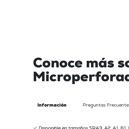
Conoce más s
Microperfora
Información
Preguntas Frecuente
Disponible en tamaños SRA3, A2, A1, B1,