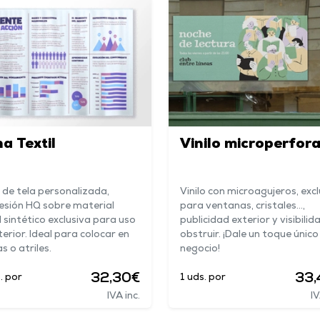
a Textil
Vinilo microperfor
 de tela personalizada,
Vinilo con microagujeros, exc
esión HQ sobre material
para ventanas, cristales...,
l sintético exclusiva para uso
publicidad exterior y visibilid
terior. Ideal para colocar en
obstruir. ¡Dale un toque único
 o atriles.
negocio!
32,30€
33,
. por
1 uds. por
IVA inc.
IV