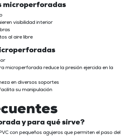
as microperforadas
to
ren visibilidad interior
obras
s al aire libre
microperforadas
ior
ura microperforada reduce la presión ejercida en la
irmeza en diversos soportes
facilita su manipulación
ecuentes
orada y para qué sirve?
PVC con pequeños agujeros que permiten el paso del