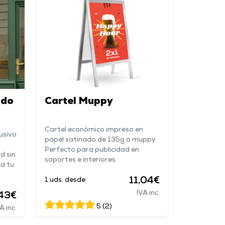
ado
Cartel Muppy
Cartel económico impreso en
lusivo
papel satinado de 135g o muppy.
Perfecto para publicidad en
ad sin
soportes e interiores
 a tu
11,04€
1 uds. desde
IVA inc.
43€
5 (2)
A inc.